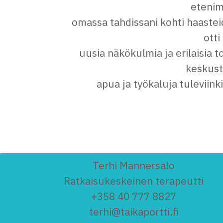
etenim
omassa tahdissani kohti haastei
otti
uusia näkökulmia ja erilaisia 
keskust
apua ja työkaluja tuleviink
Terhi Mannersalo
Ratkaisukeskeinen terapeutti
+358 40 777 8827
terhi@taikaportti.fi