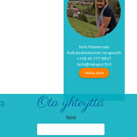
Terhi Mannersalo
Ratkaisukeskeinen terapeutti
+358 40 777 8827
terhi@taikaportti.fi
VARAA AIKA
a
Ota yhteyttä
Nimi