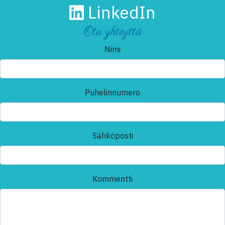
LinkedIn
Ota yhteyttä
Nimi
Puhelinnumero
Sähköposti
Kommentti